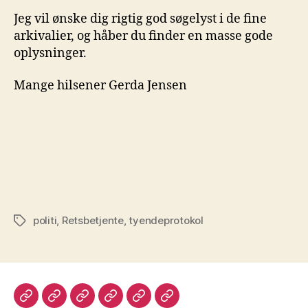
Jeg vil ønske dig rigtig god søgelyst i de fine
arkivalier, og håber du finder en masse gode
oplysninger.
Mange hilsener Gerda Jensen
politi
,
Retsbetjente
,
tyendeprotokol
Tags
Velkommen
Lægdsruller
Programmer
Login
Kontakt
Legacy