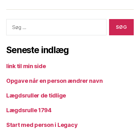
til
til
mig
Slægtsforskning
slægtsforskning
Søg
efter:
Seneste indlæg
link til min side
Opgave når en person ændrer navn
Lægdsruller de tidlige
Lægdsrulle 1794
Start med person i Legacy