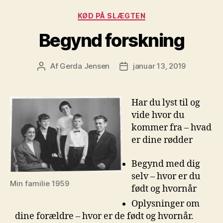
Kategorier
KØD PÅ SLÆGTEN
Begynd forskning
Af
Gerda Jensen
januar 13, 2019
Indlægsforfatter
Indlægsdato
Har du lyst til og
vide hvor du
kommer fra – hvad
er dine rødder
Begynd med dig
selv – hvor er du
Min familie 1959
født og hvornår
Oplysninger om
dine forældre – hvor er de født og hvornår.