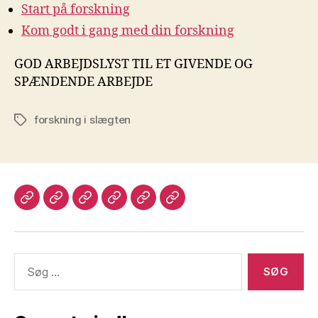
Start på forskning
Kom godt i gang med din forskning
GOD ARBEJDSLYST TIL ET GIVENDE OG
SPÆNDENDE ARBEJDE
forskning i slægten
Tags
Velkommen
Lægdsruller
Programmer
Login
Kontakt
Legacy
til
til
mig
Slægtsforskning
slægtsforskning
Søg
efter: