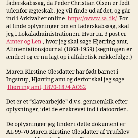
faderskabssag, da Peder Christian Olsen er født
udenfor ægteskab. Jeg vil finde ud af det, og går
ind i Arkivalier online.
https://www.sa.dk/
For
at finde oplysninger om en faderskabssag, skal
jeg i Lokaladministrationen. Hvor nr. 3 post er
Amter og Len
, hvor jeg skal søge Hjørring amt,
Alimentationsjournal (1868-1959) (søgningen er
ændret og er nu lagt op i alfabetisk rækkefølge.)
Maren Kirstine Olesdatter har født barnet i
Ingstrup, Hjørring amt og derfor skal jeg søge –
Hjørring amt, 1870-1874 AO52
Det er et “slavearbejde” d.v.s. gennemkik efter
oplysninger, idet de er skrevet ind i datoorden.
De oplysninger jeg finder i dette dokument er
AL 99-70 Maren Kirstine Olesdatter af Trudslev