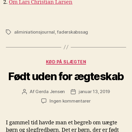
Om Lars Christian Larsen
aliminiationsjournal
,
faderskabssag
Tags
Kategorier
KØD PÅ SLÆGTEN
Født uden for ægteskab
Af
Gerda Jensen
januar 13, 2019
Indlægsforfatter
Indlægsdato
til
Ingen kommentarer
Født
uden
for
I gammel tid havde man et begreb om uægte
ægteskab
børn og slegfredbørn. Det er børn, der er født