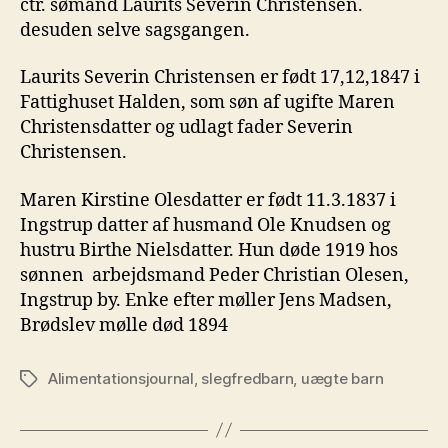
ctr. sømand Laurits Severin Christensen.
desuden selve sagsgangen.
Laurits Severin Christensen er født 17,12,1847 i
Fattighuset Halden, som søn af ugifte Maren
Christensdatter og udlagt fader Severin
Christensen.
Maren Kirstine Olesdatter er født 11.3.1837 i
Ingstrup datter af husmand Ole Knudsen og
hustru Birthe Nielsdatter. Hun døde 1919 hos
sønnen arbejdsmand Peder Christian Olesen,
Ingstrup by. Enke efter møller Jens Madsen,
Brødslev mølle død 1894
Alimentationsjournal
,
slegfredbarn
,
uægte barn
Tags