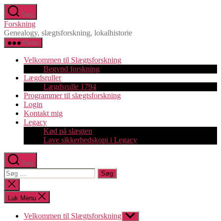
Spring
Søg
til
Forskning
indholdet
Genealogy, slægtsforskning, lokalhistorie
Menu
Velkommen til Slægtsforskning
Begynd forskning
Lægdsruller
Lægdsrulle 1794
Programmer til slægtsforskning
Login
Kontakt mig
Legacy
Kød på slægten
Lave sikkerhedskopi i Legacy
Søg
Søg
efter:
Luk
søgning
Luk Menu
Velkommen til Slægtsforskning
Vis