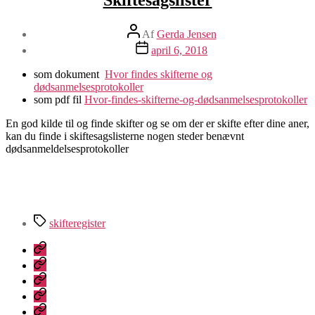
Indlægsforfatter
Af
Gerda Jensen
Indlægsdato
april 6, 2018
som dokument
Hvor findes skifterne og
dødsanmelsesprotokoller
som pdf fil
Hvor-findes-skifterne-og-dødsanmelsesprotokoller
En god kilde til og finde skifter og se om der er skifte efter dine aner,
kan du finde i skiftesagslisterne nogen steder benævnt
dødsanmeldelsesprotokoller
Tags
skifteregister
Velkommen
til
Lægdsruller
Slægtsforskning
Programmer
til
Login
slægtsforskning
Kontakt