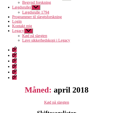
undermenu
Begynd forskning
Lægdsruller
Vis
undermenu
Lægdsrulle 1794
Programmer til slægtsforskning
Login
Kontakt mig
Legacy
Vis
undermenu
Kød på slægten
Lave sikkerhedskopi i Legacy
Velkommen
til
Lægdsruller
Slægtsforskning
Programmer
til
Login
slægtsforskning
Kontakt
mig
Legacy
Måned:
april 2018
Kategorier
Kød på slægten
Skiftesagslister