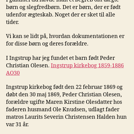
ægteskab
børn og slegfredbørn. Det er børn, der er født
udenfor ægteskab. Noget der er sket til alle
tider.
Vi kan se lidt på, hvordan dokumentationen er
for disse børn og deres forældre.
I Ingstrup har jeg fundet et barn født Peder
Christian Olesen.
Ingstrup kirkebog 1859-1886
AO30
Ingstrup kirkebog født den 22 februar 1869 og
døbt den 30 maj 1869, Peder Christian Olesen,
forældre ugifte Maren Kirstine Olesdatter hos
faderen husmand Ole Knudsen, udlagt fader
matros Laurits Severin Christensen Halden hun
var 31 år.