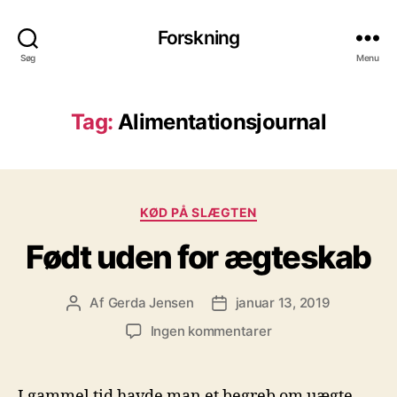
Forskning
Søg
Menu
Tag:
Alimentationsjournal
Kategorier
KØD PÅ SLÆGTEN
Født uden for ægteskab
Af
Gerda Jensen
januar 13, 2019
Indlægsforfatter
Indlægsdato
til
Ingen kommentarer
Født
uden
for
I gammel tid havde man et begreb om uægte