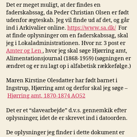
Det er meget muligt, at der findes en
faderskabssag, da Peder Christian Olsen er født
udenfor ægteskab. Jeg vil finde ud af det, og går
ind i Arkivalier online.
https://www.sa.dk/
For
at finde oplysninger om en faderskabssag, skal
jeg i Lokaladministrationen. Hvor nr. 3 post er
Amter og Len
, hvor jeg skal søge Hjørring amt,
Alimentationsjournal (1868-1959) (søgningen er
ændret og er nu lagt op i alfabetisk rækkefølge.)
Maren Kirstine Olesdatter har født barnet i
Ingstrup, Hjørring amt og derfor skal jeg søge –
Hjørring amt, 1870-1874 AO52
Det er et “slavearbejde” d.v.s. gennemkik efter
oplysninger, idet de er skrevet ind i datoorden.
De oplysninger jeg finder i dette dokument er