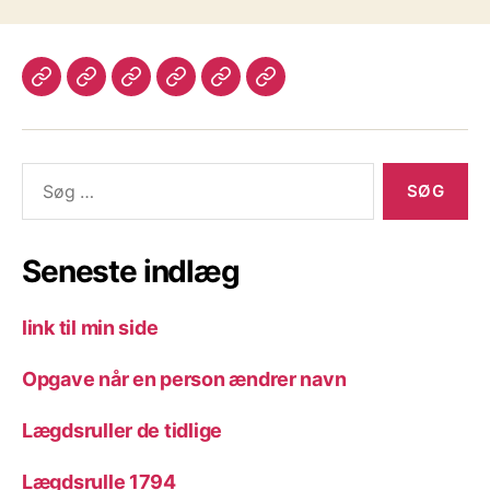
Velkommen
Lægdsruller
Programmer
Login
Kontakt
Legacy
til
til
mig
Slægtsforskning
slægtsforskning
Søg
efter:
Seneste indlæg
link til min side
Opgave når en person ændrer navn
Lægdsruller de tidlige
Lægdsrulle 1794