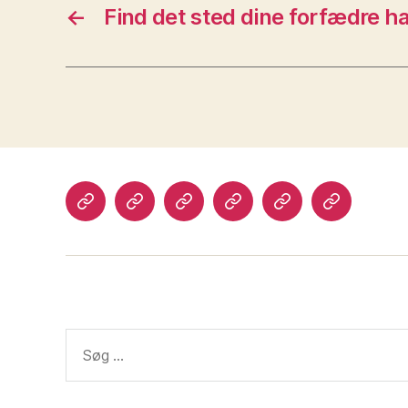
←
Find det sted dine forfædre ha
Velkommen
Lægdsruller
Programmer
Login
Kontakt
Legacy
til
til
mig
Slægtsforskning
slægtsforskning
Søg
efter: