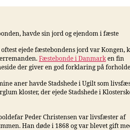
onden, havde sin jord og ejendom i fæste
 oftest ejede fæstebondens jord var Kongen, 
 herremanden.
Fæstebonde i Danmark
en fin
side der giver en god forklaring på forhold
mine aner havde Stadshede i Ugilt som livsfæs
rglum kloster, der ejede Stadshede i Klostersk
poldefar Peder Christensen var livsfæster af
mmen. Han døde i 1868 og var blevet gift m