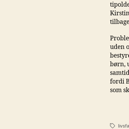
tipold
Kirsti
tilbag
Proble
uden o
bestyr
børn, u
samtid
fordi 
som sk
livsf
Tags