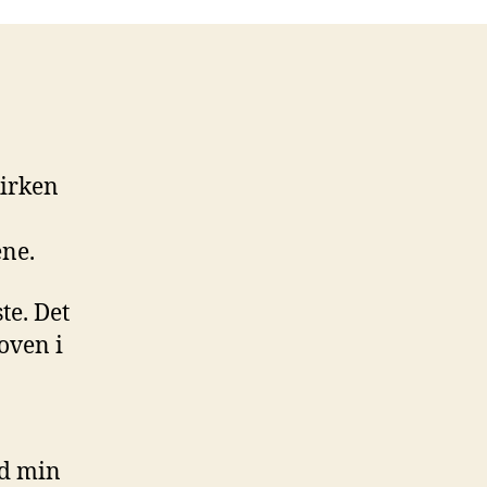
kirken
ene.
te. Det
oven i
ed min