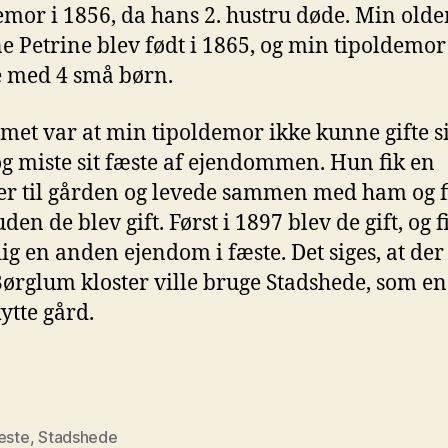
emor i 1856, da hans 2. hustru døde. Min old
ne Petrine blev født i 1865, og min tipoldemor
e med 4 små børn.
met var at min tipoldemor ikke kunne gifte s
g miste sit fæste af ejendommen. Hun fik en
er til gården og levede sammen med ham og f
den de blev gift. Først i 1897 blev de gift, og f
ig en anden ejendom i fæste. Det siges, at der
Børglum kloster ville bruge Stadshede, som e
ytte gård.
æste
,
Stadshede