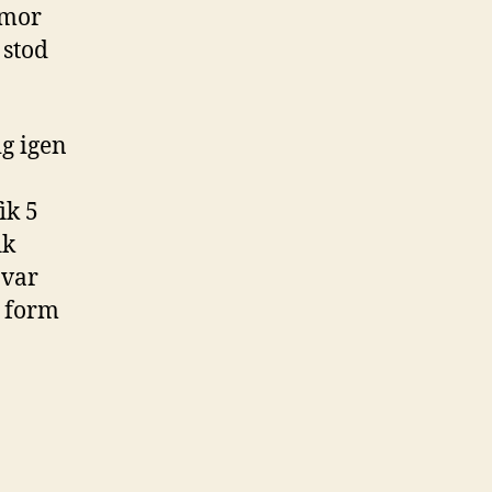
emor
 stod
ig igen
ik 5
ik
 var
n form