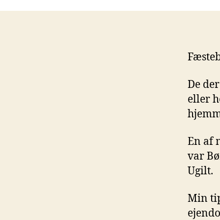
Fæsteb
De der
eller
hjemme
En af 
var Bø
Ugilt.
Min ti
ejendo