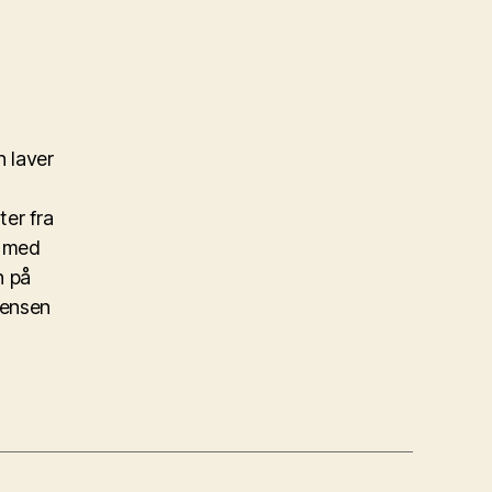
 laver
ter fra
r med
n på
Jensen