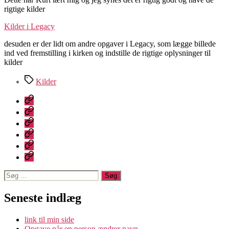
rigtige kilder
Kilder i Legacy
desuden er der lidt om andre opgaver i Legacy, som lægge billede
ind ved fremstilling i kirken og indstille de rigtige oplysninger til
kilder
Tags
Kilder
Velkommen
til
Lægdsruller
Slægtsforskning
Programmer
til
Login
slægtsforskning
Kontakt
mig
Legacy
Søg
efter:
Seneste indlæg
link til min side
Opgave når en person ændrer navn