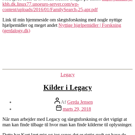
kbh.dk.linux77.unoeuro-server.com/wp-
content/uploads/2016/01/FamilySearch-25-apr.pdf
Link til min hjemmeside om slægtsforskning med nogle nyttige
hjælpemidler og meget andet
Nyttige hjælpemidler | Forskning
(gerdalogy.dk)
Kategorier
Legacy
Kilder i Legacy
Indlægsforfatter
Af
Gerda Jensen
Indlægsdato
marts 29, 2018
Når man arbejder med Legacy og slægtsforskning er det vigtigt at
man kan finde tilbage til hvor man kan finde kilderne til oplysninger.
Dette har Kurt lært mig og jeg synes det er rigtig godt og have de