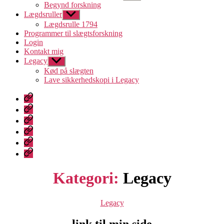
undermenu
Begynd forskning
Lægdsruller
Vis
undermenu
Lægdsrulle 1794
Programmer til slægtsforskning
Login
Kontakt mig
Legacy
Vis
undermenu
Kød på slægten
Lave sikkerhedskopi i Legacy
Velkommen
til
Lægdsruller
Slægtsforskning
Programmer
til
Login
slægtsforskning
Kontakt
mig
Legacy
Kategori:
Legacy
Kategorier
Legacy
link til min side