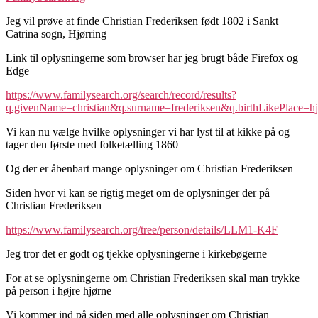
Jeg vil prøve at finde Christian Frederiksen født 1802 i Sankt
Catrina sogn, Hjørring
Link til oplysningerne som browser har jeg brugt både Firefox og
Edge
https://www.familysearch.org/search/record/results?
q.givenName=christian&q.surname=frederiksen&q.birthLikePlace
Vi kan nu vælge hvilke oplysninger vi har lyst til at kikke på og
tager den første med folketælling 1860
Og der er åbenbart mange oplysninger om Christian Frederiksen
Siden hvor vi kan se rigtig meget om de oplysninger der på
Christian Frederiksen
https://www.familysearch.org/tree/person/details/LLM1-K4F
Jeg tror det er godt og tjekke oplysningerne i kirkebøgerne
For at se oplysningerne om Christian Frederiksen skal man trykke
på person i højre hjørne
Vi kommer ind på siden med alle oplysninger om Christian