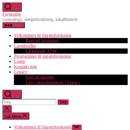
Spring
Søg
til
Forskning
indholdet
Genealogy, slægtsforskning, lokalhistorie
Menu
Velkommen til Slægtsforskning
Begynd forskning
Lægdsruller
Lægdsrulle 1794
Programmer til slægtsforskning
Login
Kontakt mig
Legacy
Kød på slægten
Lave sikkerhedskopi i Legacy
Søg
Søg
efter:
Luk
søgning
Luk Menu
Velkommen til Slægtsforskning
Vis