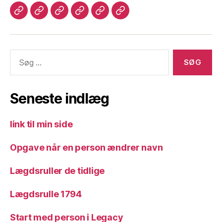
Velkommen
Lægdsruller
Programmer
Login
Kontakt
Legacy
til
til
mig
Slægtsforskning
slægtsforskning
Søg
efter:
Seneste indlæg
link til min side
Opgave når en person ændrer navn
Lægdsruller de tidlige
Lægdsrulle 1794
Start med person i Legacy