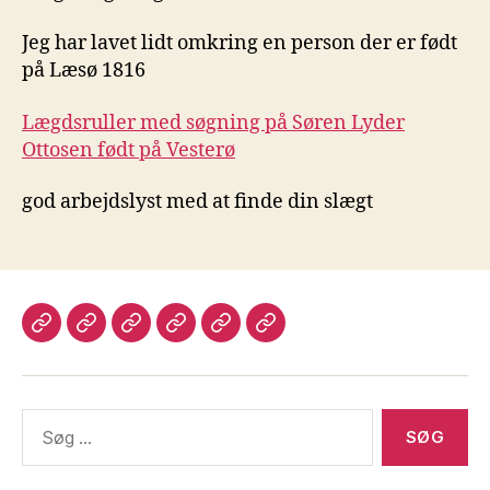
Jeg har lavet lidt omkring en person der er født
på Læsø 1816
Lægdsruller med søgning på Søren Lyder
Ottosen født på Vesterø
god arbejdslyst med at finde din slægt
Velkommen
Lægdsruller
Programmer
Login
Kontakt
Legacy
til
til
mig
Slægtsforskning
slægtsforskning
Søg
efter: