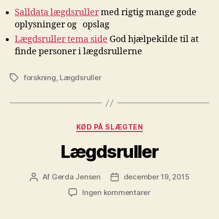
Salldata lægdsruller
med rigtig mange gode
oplysninger og opslag
Lægdsruller tema side
God hjælpekilde til at
finde personer i lægdsrullerne
forskning
,
Lægdsruller
Tags
Kategorier
KØD PÅ SLÆGTEN
Lægdsruller
Af
Gerda Jensen
december 19, 2015
Indlægsforfatter
Indlægsdato
til
Ingen kommentarer
Lægdsruller