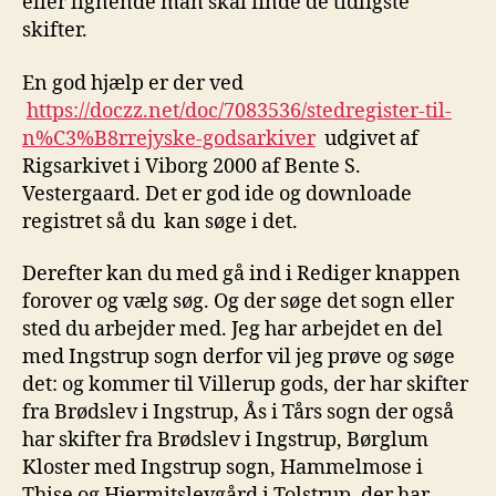
eller lignende man skal finde de tidligste
skifter.
En god hjælp er der ved
https://doczz.net/doc/7083536/stedregister-til-
n%C3%B8rrejyske-godsarkiver
udgivet af
Rigsarkivet i Viborg 2000 af Bente S.
Vestergaard. Det er god ide og downloade
registret så du kan søge i det.
Derefter kan du med gå ind i Rediger knappen
forover og vælg søg. Og der søge det sogn eller
sted du arbejder med. Jeg har arbejdet en del
med Ingstrup sogn derfor vil jeg prøve og søge
det: og kommer til Villerup gods, der har skifter
fra Brødslev i Ingstrup, Ås i Tårs sogn der også
har skifter fra Brødslev i Ingstrup, Børglum
Kloster med Ingstrup sogn, Hammelmose i
Thise og Hjermitslevgård i Tolstrup, der har