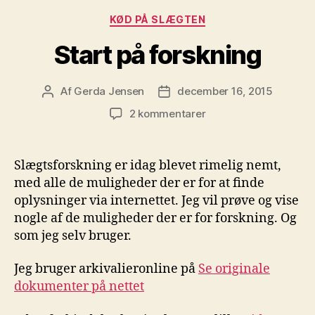
Kategorier
KØD PÅ SLÆGTEN
Start på forskning
Af
Gerda Jensen
december 16, 2015
Indlægsforfatter
Indlægsdato
til
2 kommentarer
Start
på
forskning
Slægtsforskning er idag blevet rimelig nemt,
med alle de muligheder der er for at finde
oplysninger via internettet. Jeg vil prøve og vise
nogle af de muligheder der er for forskning. Og
som jeg selv bruger.
Jeg bruger arkivalieronline på
Se originale
dokumenter på nettet