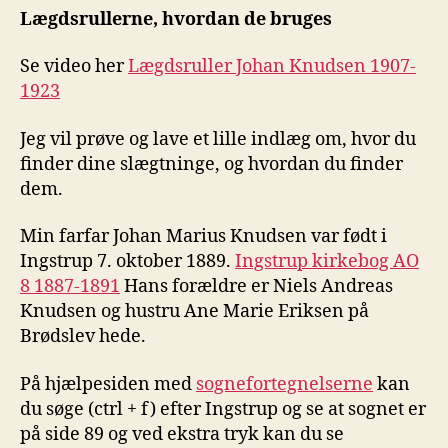
Lægdsrullerne, hvordan de bruges
Se video her
Lægdsruller Johan Knudsen 1907-
1923
Jeg vil prøve og lave et lille indlæg om, hvor du
finder dine slægtninge, og hvordan du finder
dem.
Min farfar Johan Marius Knudsen var født i
Ingstrup 7. oktober 1889.
Ingstrup kirkebog AO
8 1887-1891
Hans forældre er Niels Andreas
Knudsen og hustru Ane Marie Eriksen på
Brødslev hede.
På hjælpesiden med
sognefortegnelserne
kan
du søge (ctrl + f) efter Ingstrup og se at sognet er
på side 89 og ved ekstra tryk kan du se