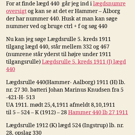
For at finde lægd 440 går jeg ind i
lægdsnumre
oversigt
og kan se at det er Hammer – Ålborg
der har nummer 440. Husk at man kan søge
nummer ved og bruge ctrl + f og søg 440
Nu kan jeg søge Lægdsrulle 5. kreds 1911
tilgang lægd 440, står mellem 332 og 467
(numrene står yderst til højre under 1911
tilgangsrulle)
Lægdsrulle 5. kreds 1911 (J) lægd
440
Lægdsrulle 440(Hammer- Aalborg) 1911 (H) lb.
nr. 27 30. batteri Johan Marinus Knudsen fra 5
-421-H- 513
UA 1911. mødt 25,4,1911 afmeldt 8,10,1911
til 5 – 524 – K (1912) – 28
Hammer 440 lb 27 1911
Lægdsrulle 1912 (K) lægd 524 (Ingstrup) lb. nr.
28, opslag 330