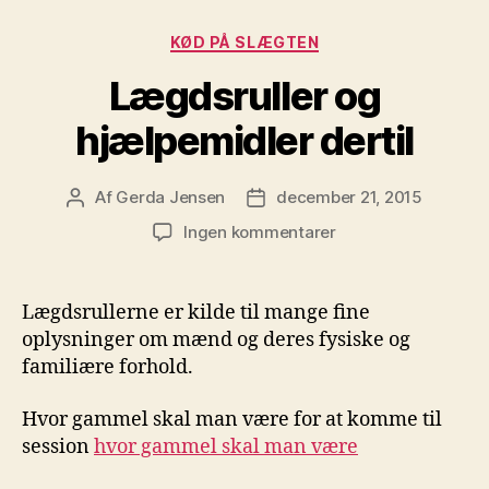
Kategorier
KØD PÅ SLÆGTEN
Lægdsruller og
hjælpemidler dertil
Af
Gerda Jensen
december 21, 2015
Indlægsforfatter
Indlægsdato
til
Ingen kommentarer
Lægdsruller
og
hjælpemidler
Lægdsrullerne er kilde til mange fine
dertil
oplysninger om mænd og deres fysiske og
familiære forhold.
Hvor gammel skal man være for at komme til
session
hvor gammel skal man være