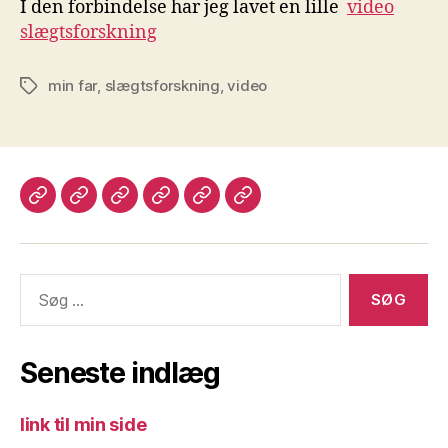
I den forbindelse har jeg lavet en lille
video
slægtsforskning
min far
,
slægtsforskning
,
video
Tags
Velkommen
Lægdsruller
Programmer
Login
Kontakt
Legacy
til
til
mig
Slægtsforskning
slægtsforskning
Søg
efter:
Seneste indlæg
link til min side