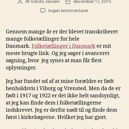
Af
Gerda Jensen
december 17, 2015
Indlægsforfatter
Indlægsdato
til
Ingen kommentarer
Folketællinger
på
nettet
Gennem mange år er der blevet transkriberet
mange folketællinger for hele
Danmark.
Folketællinger i Danmark
er mit
meste brugte link. Og jeg søger i avanceret
søgning, hvor jeg synes at man får flest
oplysninger.
Jeg har fundet ud af at mine forældre er født
henholdsvis i Viborg og Vrensted. Men da de er
født i 1917 og 1922 er det ikke helt sandsynligt,
at jeg kan finde dem i folketællingerne
indskrevet. Jeg er derfor nødt til og finde dem
først i kirkebøgerne. Hvilket jeg har gjort.