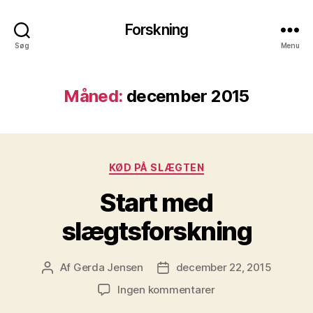
Forskning
Søg
Menu
Måned:
december 2015
Kategorier
KØD PÅ SLÆGTEN
Start med
slægtsforskning
Af
Gerda Jensen
december 22, 2015
Indlægsforfatter
Indlægsdato
til
Ingen kommentarer
Start