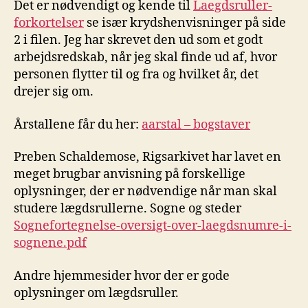
Det er nødvendigt og kende til
Laegdsruller-
forkortelser
se især krydshenvisninger på side
2 i filen. Jeg har skrevet den ud som et godt
arbejdsredskab, når jeg skal finde ud af, hvor
personen flytter til og fra og hvilket år, det
drejer sig om.
Årstallene får du her:
aarstal – bogstaver
Preben Schaldemose, Rigsarkivet har lavet en
meget brugbar anvisning på forskellige
oplysninger, der er nødvendige når man skal
studere lægdsrullerne. Sogne og steder
Sognefortegnelse-oversigt-over-laegdsnumre-i-
sognene.pdf
Andre hjemmesider hvor der er gode
oplysninger om lægdsruller.