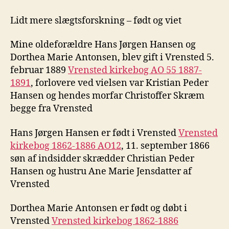
med
slægtsforskning
Lidt mere slægtsforskning – født og viet
Mine oldeforældre Hans Jørgen Hansen og
Dorthea Marie Antonsen, blev gift i Vrensted 5.
februar 1889
Vrensted kirkebog AO 55 1887-
1891
, forlovere ved vielsen var Kristian Peder
Hansen og hendes morfar Christoffer Skræm
begge fra Vrensted
Hans Jørgen Hansen er født i Vrensted
Vrensted
kirkebog 1862-1886 AO12
, 11. september 1866
søn af indsidder skrædder Christian Peder
Hansen og hustru Ane Marie Jensdatter af
Vrensted
Dorthea Marie Antonsen er født og døbt i
Vrensted
Vrensted kirkebog 1862-1886