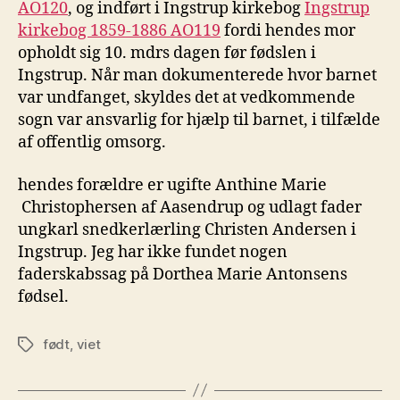
AO120
, og indført i Ingstrup kirkebog
Ingstrup
kirkebog 1859-1886 AO119
fordi hendes mor
opholdt sig 10. mdrs dagen før fødslen i
Ingstrup. Når man dokumenterede hvor barnet
var undfanget, skyldes det at vedkommende
sogn var ansvarlig for hjælp til barnet, i tilfælde
af offentlig omsorg.
hendes forældre er ugifte Anthine Marie
Christophersen af Aasendrup og udlagt fader
ungkarl snedkerlærling Christen Andersen i
Ingstrup. Jeg har ikke fundet nogen
faderskabssag på Dorthea Marie Antonsens
fødsel.
født
,
viet
Tags