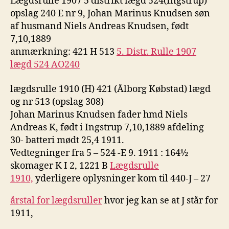
Lægdsrulle 1907 5 distrikt lægd 524(Ingstrup)
opslag 240 E nr 9, Johan Marinus Knudsen søn
af husmand Niels Andreas Knudsen, født
7,10,1889
anmærkning: 421 H 513
5. Distr. Rulle 1907
lægd 524 AO240
lægdsrulle 1910 (H) 421 (Ålborg Købstad) lægd
og nr 513 (opslag 308)
Johan Marinus Knudsen fader hmd Niels
Andreas K, født i Ingstrup 7,10,1889 afdeling
30- batteri mødt 25,4 1911.
Vedtegninger fra 5 – 524 -E 9. 1911 : 164½
skomager K I 2, 1221 B
Lægdsrulle
1910,
yderligere oplysninger kom til 440-J – 27
årstal for lægdsruller
hvor jeg kan se at J står for
1911,