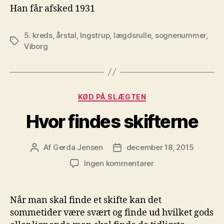
Han får afsked 1931
5. kreds
,
årstal
,
Ingstrup
,
lægdsrulle
,
sognenummer
,
Tags
Viborg
Kategorier
KØD PÅ SLÆGTEN
Hvor findes skifterne
Af
Gerda Jensen
december 18, 2015
Indlægsforfatter
Indlægsdato
til
Ingen kommentarer
Hvor
findes
skifterne
Når man skal finde et skifte kan det
sommetider være svært og finde ud hvilket gods