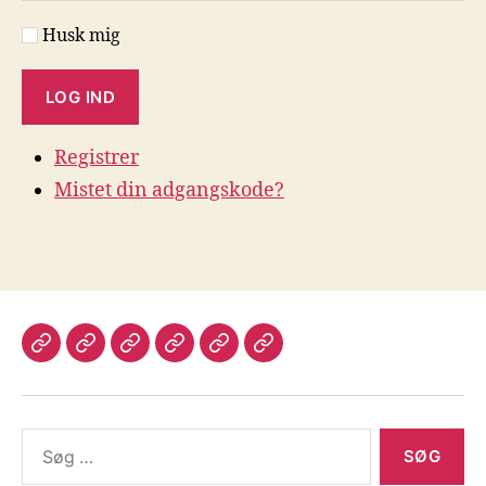
Husk mig
LOG IND
Registrer
Mistet din adgangskode?
Velkommen
Lægdsruller
Programmer
Login
Kontakt
Legacy
til
til
mig
Slægtsforskning
slægtsforskning
Søg
efter: