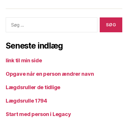
til
til
mig
Slægtsforskning
slægtsforskning
Søg
efter:
Seneste indlæg
link til min side
Opgave når en person ændrer navn
Lægdsruller de tidlige
Lægdsrulle 1794
Start med person i Legacy