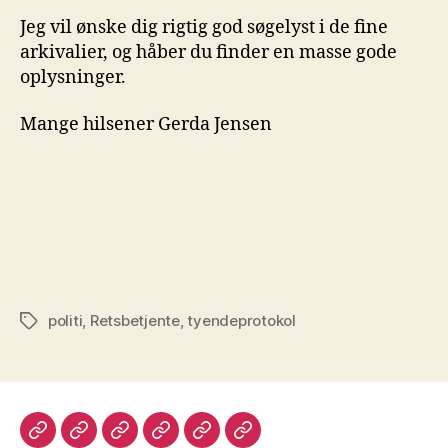
Jeg vil ønske dig rigtig god søgelyst i de fine
arkivalier, og håber du finder en masse gode
oplysninger.
Mange hilsener Gerda Jensen
politi
,
Retsbetjente
,
tyendeprotokol
Tags
Velkommen
Lægdsruller
Programmer
Login
Kontakt
Legacy